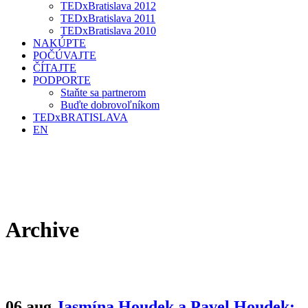
TEDxBratislava 2012
TEDxBratislava 2011
TEDxBratislava 2010
NAKÚPTE
POČÚVAJTE
ČÍTAJTE
PODPORTE
Staňte sa partnerom
Buďte dobrovoľníkom
TEDxBRATISLAVA
EN
Archive
06 aug
Jasmína Houdek a Pavel Houdek: