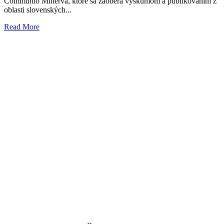
Communio Minerva, ktoré sa zaoberá výskumom a publikovaním z
oblasti slovenských...
Read More