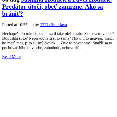
Predátor útočí, obeť zamrzne. Ako sa
brániť?
Posted at 10:55h
in
by
TEDxBratislava
Nechápeš. Po rokoch karate sa ti také niečo stalo. Stalo sa to vôbec?
Dopustila si to? Neprivodila si si to sama? Nikto ti to neuverí, všetci
ho majú radi, je to slušný človek… Znie to povedome. Snažíš sa to
pochovať hlboko v sebe, zabudnúť, nehovoriť...
Read More