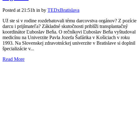
Posted at 21:51h
in
by
TEDxBratislava
Už ste si v rodine rozdebatovali tému darcovstva orgánov? Z pozície
darcu i prijímateľa? Základné skutočnosti priblíži transplantačný
koordinátor Ľuboslav Beňa. O rečníkovi Ľuboslav Beňa vyštudoval
medicínu na Univerzite Pavla Jozefa Šafárika v Košiciach v roku
1993. Na Slovenskej zdravotníckej univerzite v Bratislave si doplnil
špecializácie v...
Read More