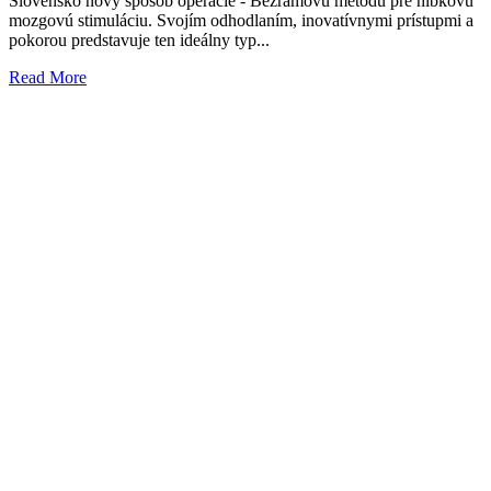
Slovensko nový spôsob operácie - Bezrámovú metódu pre hĺbkovú
mozgovú stimuláciu. Svojím odhodlaním, inovatívnymi prístupmi a
pokorou predstavuje ten ideálny typ...
Read More