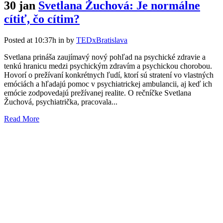
30 jan
Svetlana Žuchová: Je normálne
cítiť, čo cítim?
Posted at 10:37h
in
by
TEDxBratislava
Svetlana prináša zaujímavý nový pohľad na psychické zdravie a
tenkú hranicu medzi psychickým zdravím a psychickou chorobou.
Hovorí o prežívaní konkrétnych ľudí, ktorí sú stratení vo vlastných
emóciách a hľadajú pomoc v psychiatrickej ambulancii, aj keď ich
emócie zodpovedajú prežívanej realite. O rečníčke Svetlana
Žuchová, psychiatrička, pracovala...
Read More