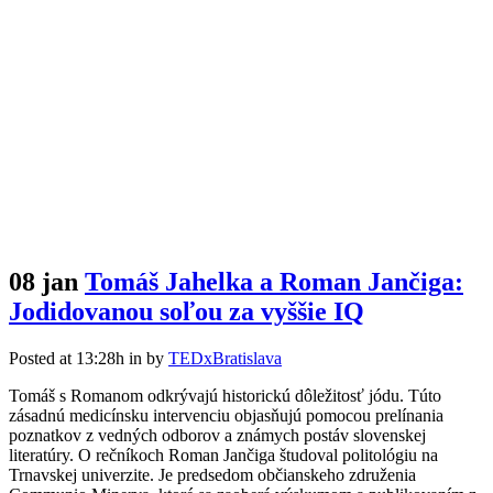
08 jan
Tomáš Jahelka a Roman Jančiga:
Jodidovanou soľou za vyššie IQ
Posted at 13:28h
in
by
TEDxBratislava
Tomáš s Romanom odkrývajú historickú dôležitosť jódu. Túto
zásadnú medicínsku intervenciu objasňujú pomocou prelínania
poznatkov z vedných odborov a známych postáv slovenskej
literatúry. O rečníkoch Roman Jančiga študoval politológiu na
Trnavskej univerzite. Je predsedom občianskeho združenia