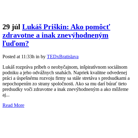
29 júl
Lukáš Priškin: Ako pomôcť
zdravotne a inak znevýhodneným
ľuďom?
Posted at 11:33h
in
by
TEDxBratislava
Lukáš rozpráva príbeh o neobyčajnom, inšpiratívnom sociálnom
podniku a jeho odvážnych snahách. Napriek kvalitne odvedenej
práci a úspešnému rozvoju firmy sa stále stretáva s predsudkami a
nepochopením zo strany spoločnosti. Ako sa mu darí búrať tieto
predsudky voči zdravotne a inak znevýhodneným a ako môžeme
aj...
Read More