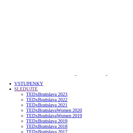
VSTUPENKY
SLEDUJTE
TEDxBratislava 2023
TEDxBratislava 2022
TEDxBratislava 2021
TEDxBratislavaWomen 2020
TEDxBratislavaWomen 2019
TEDxBratislava 2019
TEDxBratislava 2018
TEDxBratislava 2017