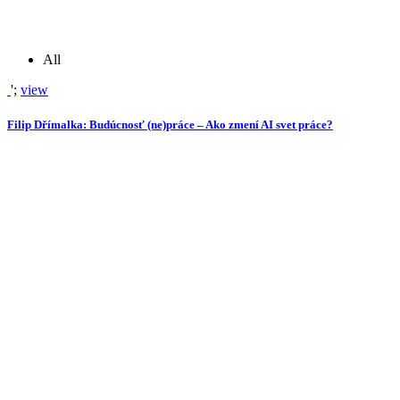
All
';
view
Filip Dřímalka: Budúcnosť (ne)práce – Ako zmení AI svet práce?