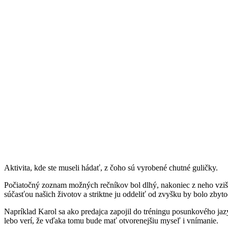
Aktivita, kde ste museli hádať, z čoho sú vyrobené chutné guličky.
Počiatočný zoznam možných rečníkov bol dlhý, nakoniec z neho vzišla 
súčasťou našich životov a striktne ju oddeliť od zvyšku by bolo zbyt
Napríklad Karol sa ako predajca zapojil do tréningu posunkového jazy
lebo verí, že vďaka tomu bude mať otvorenejšiu myseľ i vnímanie.