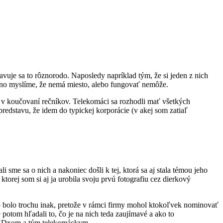
vuje sa to rôznorodo. Naposledy napríklad tým, že si jeden z nich
ožno myslíme, že nemá miesto, alebo fungovať nemôže.
v koučovaní rečníkov. Telekomáci sa rozhodli mať všetkých
predstavu, že idem do typickej korporácie (v akej som zatiaľ
sme sa o nich a nakoniec došli k tej, ktorá sa aj stala témou jeho
torej som si aj ja urobila svoju prvú fotografiu cez dierkový
 bolo trochu inak, pretože v rámci firmy mohol ktokoľvek nominovať
potom hľadali to, čo je na nich teda zaujímavé a ako to
m TEDxom a tým telekomáckym.