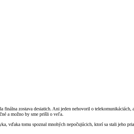
finálna zostava desiatich. Ani jeden nehovoril o telekomunikáciách, al
očné a možno by sme prišli o veľa.
ka, vďaka tomu spoznal mnohých nepočujúcich, ktorí sa stali jeho priat