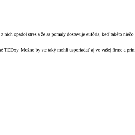
ich opadol stres a že sa pomaly dostavuje eufória, keď takéto niečo do
rné TEDxy. Možno by ste taký mohli usporiadať aj vo vašej firme a pri