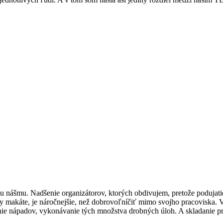
nášmu. Nadšenie organizátorov, ktorých obdivujem, pretože podujatie
sicky makáte, je náročnejšie, než dobrovoľníčiť mimo svojho pracovisk
danie nápadov, vykonávanie tých množstva drobných úloh. A skladanie p