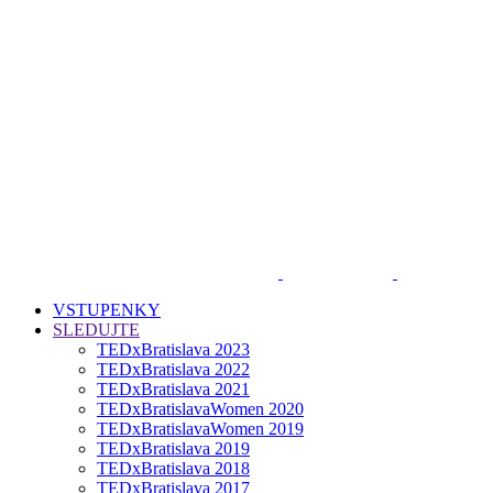
VSTUPENKY
SLEDUJTE
TEDxBratislava 2023
TEDxBratislava 2022
TEDxBratislava 2021
TEDxBratislavaWomen 2020
TEDxBratislavaWomen 2019
TEDxBratislava 2019
TEDxBratislava 2018
TEDxBratislava 2017