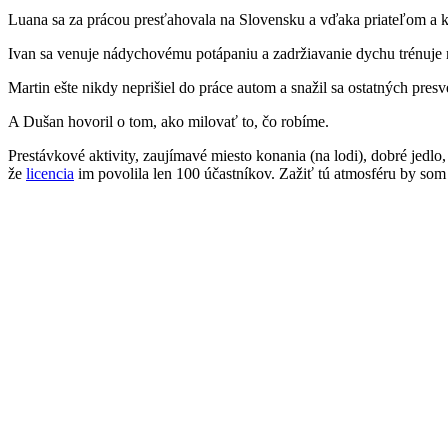
Luana sa za prácou presťahovala na Slovensku a vďaka priateľom a ko
Ivan sa venuje nádychovému potápaniu a zadržiavanie dychu trénuje 
Martin ešte nikdy neprišiel do práce autom a snažil sa ostatných pres
A Dušan hovoril o tom, ako milovať to, čo robíme.
Prestávkové aktivity, zaujímavé miesto konania (na lodi), dobré jedl
že
licencia
im povolila len 100 účastníkov. Zažiť tú atmosféru by s