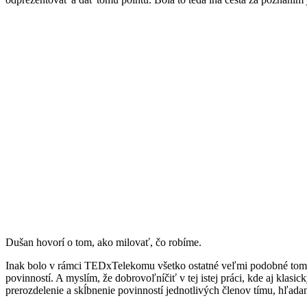
Dušan hovorí o tom, ako milovať, čo robíme.
Inak bolo v rámci TEDxTelekomu všetko ostatné veľmi podobné tomu 
povinností. A myslím, že dobrovoľníčiť v tej istej práci, kde aj kla
prerozdelenie a skĺbnenie povinností jednotlivých členov tímu, hľa