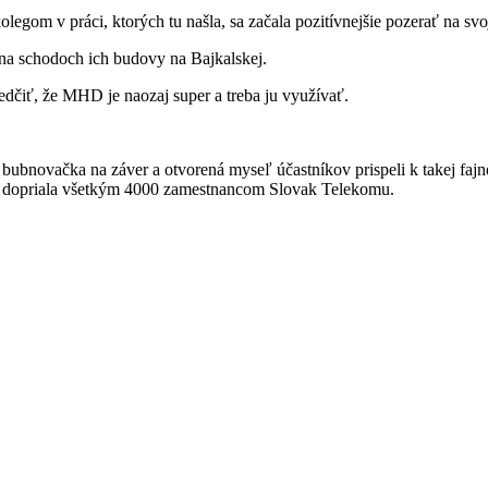
legom v práci, ktorých tu našla, sa začala pozitívnejšie pozerať na sv
na schodoch ich budovy na Bajkalskej.
vedčiť, že MHD je naozaj super a treba ju využívať.
o, bubnovačka na záver a otvorená myseľ účastníkov prispeli k takej fa
om dopriala všetkým 4000 zamestnancom Slovak Telekomu.