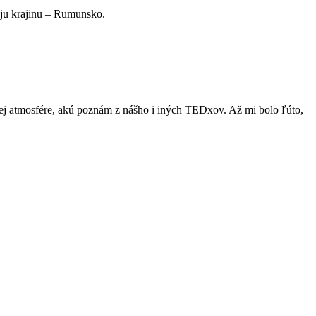
oju krajinu – Rumunsko.
jnej atmosfére, akú poznám z nášho i iných TEDxov. Až mi bolo ľúto,