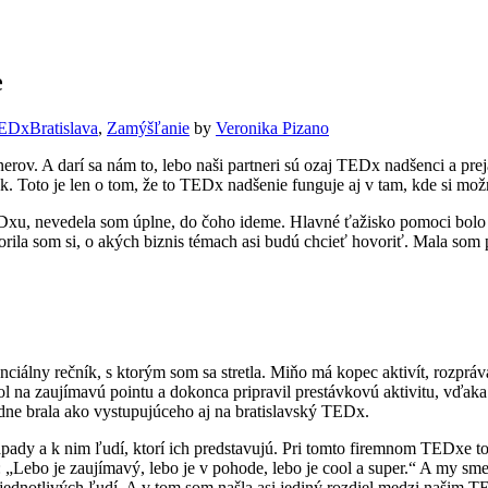
e
EDxBratislava
,
Zamýšľanie
by
Veronika Pizano
v. A darí sa nám to, lebo naši partneri sú ozaj TEDx nadšenci a preja
ok. Toto je len o tom, že to TEDx nadšenie funguje aj v tam, kde si m
Dxu, nevedela som úplne, do čoho ideme. Hlavné ťažisko pomoci bolo 
orila som si, o akých biznis témach asi budú chcieť hovoriť. Mala som 
ny rečník, s ktorým som sa stretla. Miňo má kopec aktivít, rozprávali 
 na zaujímavú pointu a dokonca pripravil prestávkovú aktivitu, vďaka k
dne brala ako vystupujúceho aj na bratislavský TEDx.
ady a k nim ľudí, ktorí ich predstavujú. Pri tomto firemnom TEDxe to
„Lebo je zaujímavý, lebo je v pohode, lebo je cool a super.“ A my sme 
m jednotlivých ľudí. A v tom som našla asi jediný rozdiel medzi naši