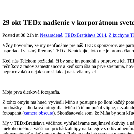
29 okt
TEDx nadšenie v korporátnom svet
Posted at 08:21h
in
Nezaradené
,
TEDxBratislava 2014
,
Z kuchyne T
Vždy hovoríme, že my nehľadáme pre náš TEDx sponzorov, ale partnero
usporiadal vlastný firemný TEDx. Neutekajte, toto nie je promo člán
Keď nás Telekom požiadal, či by sme im pomohli s prípravou ich TE
rečníkov z radov zamestnancov a keď som išla na prvé stretnutia, hov
nepracovala) a nejak som si tak aj nastavila myseľ.
Moja prvá dierková fotografia.
Z tohto omylu ma hneď vyviedli Miňo a postupne po ňom každý potenciál
prednášky – dierková fotografia. Miňo tú tému poňal vtipne, nezabudol
fotoaparát (
camera obscura
). Skonštatovala som, že Miňa by som kľu
My v TEDxBratislava väčšinou vyhľadávame zaujímavé aktivity a náp
niekoho iného a väčšinou prichádzali tipy na kolegov s odôvodnením: 
odprezentovať a dať tomu pointu. Bola to teda iná cesta za poznaní