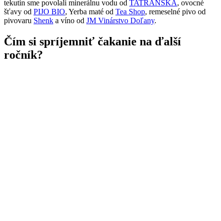
tekutín sme povolali minerálnu vodu od
TATRANSKÁ
, ovocné
šťavy od
PIJO BIO
, Yerba maté od
Tea Shop
, remeselné pivo od
pivovaru
Shenk
a víno od
JM Vinárstvo Doľany
.
Čím si spríjemniť čakanie na ďalší
ročník?