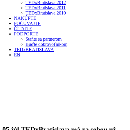
TEDxBratislava 2012
TEDxBratislava 2011
TEDxBratislava 2010
NAKÚPTE
POČÚVAJTE
ČÍTAJTE
PODPORTE
Staňte sa partnerom
Buďte dobrovoľníkom
TEDxBRATISLAVA
EN
05 júl
TEDxBratislava má za sebou už