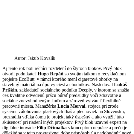
Autor: Jakub Kovalík
Aj tento rok boli rečníci rozdelení do štyroch blokov. Prvý blok
otvoril podnikateľ
Hugo Repáň
so svojím talkom o recyklačnom
projekte EcoButt, v rámci ktorého mení cigaretové ohorky na
stavebný materiál na úpravy ciest a chodníkov. Nasledoval
Lukáš
Priškin,
zakladateľ sociálneho podniku Deeply, v ktorom sa snažia
cez kvalitne odvedenú prácu búrať predsudky voči zdravotne a
sociálne znevýhodneným ľuďom a zároveň vytvárať flexibilné
pracovné miesta. Manažérka
Lucia Morvai,
stojaca pri zrode
systému zálohovania plastových fliaš a plechoviek na Slovensku,
prezradila vďaka čomu je projekt taký úspešný a ako využiť túto
skúsenosť pri riadení iných projektov. Prvý blok uzavrel expert na
digitálne inovácie
Filip Dřímalka
s konceptom nepráce a prečo je
dôležité sa v tejto progresívnej dobe prispôsobiť a nadobudnúť nové