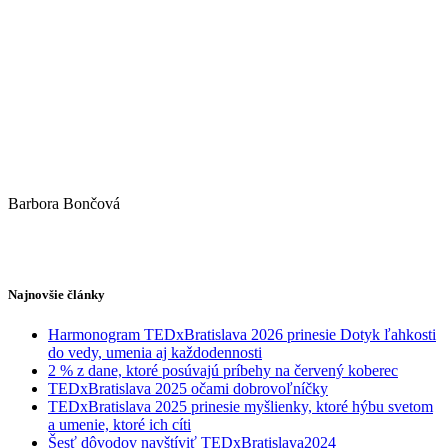
Barbora Bončová
Najnovšie články
Harmonogram TEDxBratislava 2026 prinesie Dotyk ľahkosti
do vedy, umenia aj každodennosti
2 % z dane, ktoré posúvajú príbehy na červený koberec
TEDxBratislava 2025 očami dobrovoľníčky
TEDxBratislava 2025 prinesie myšlienky, ktoré hýbu svetom
a umenie, ktoré ich cíti
Šesť dôvodov navštíviť TEDxBratislava2024