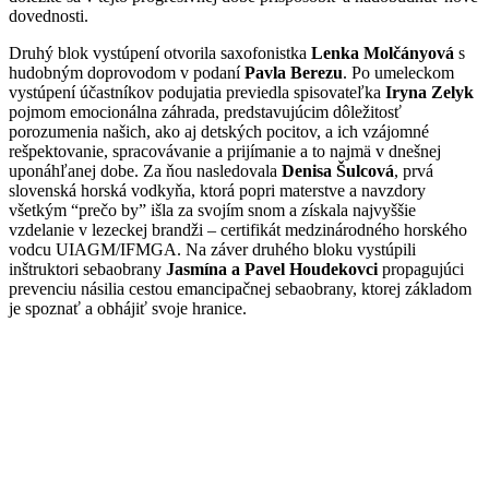
dovednosti.
Druhý blok vystúpení otvorila saxofonistka
Lenka Molčányová
s
hudobným doprovodom v podaní
Pavla Berezu
. Po umeleckom
vystúpení účastníkov podujatia previedla spisovateľka
Iryna Zelyk
pojmom emocionálna záhrada, predstavujúcim dôležitosť
porozumenia našich, ako aj detských pocitov, a ich vzájomné
rešpektovanie, spracovávanie a prijímanie a to najmä v dnešnej
uponáhľanej dobe. Za ňou nasledovala
Denisa Šulcová
, prvá
slovenská horská vodkyňa, ktorá popri materstve a navzdory
všetkým “prečo by” išla za svojím snom a získala najvyššie
vzdelanie v lezeckej brandži – certifikát medzinárodného horského
vodcu UIAGM/IFMGA. Na záver druhého bloku vystúpili
inštruktori sebaobrany
Jasmína a Pavel Houdekovci
propagujúci
prevenciu násilia cestou emancipačnej sebaobrany, ktorej základom
je spoznať a obhájiť svoje hranice.