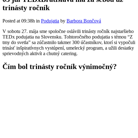
trinásty ročník
Posted at 09:38h
in
Podujatia
by
Barbora Bončová
V sobotu 27. mája sme spoločne oslávili trinásty ročník najstaršieho
TEDx podujatia na Slovensku. Tohtoročného podujatia s témou “Z
tmy do svetla” sa zúčastnilo takmer 300 účastníkov, ktorí si vypočuli
trinásť inšpiratívnych vystúpení, umelecký program, a užili desiatky
sprievodných aktivít a chutný catering.
Čím bol trinásty ročník výnimočný?