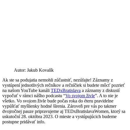
Autor: Jakub Kovalík
Ak ste sa podujatia nemohli zúčastniť, nezúfajte! Záznamy z
vystúpení jednotlivých rečníkov a rečníčiek si budete môcť pozrieť
na našom YouTube kanáli
TEDxBratislava
a záznamy z diskusií
vypočuť v rámci nášho podcastu “
Vo svojom živle
”. A to nie je
všetko. Vo svojom živle bude počas roka do éteru pravidelne
vypúšťať myšlienky hodné šírenia. Zároveň pre vás po takmer
dvojročnej pauze pripravujeme aj TEDxBratislavaWomen, ktorý sa
uskutoční 28. októbra 2023. O mieste a vystúpujúcich budeme
postupne pridávať info.