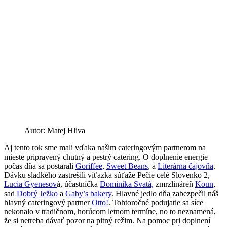
Autor: Matej Hliva
Aj tento rok sme mali vďaka našim cateringovým partnerom na
mieste pripravený chutný a pestrý catering. O doplnenie energie
počas dňa sa postarali
Goriffee
,
Sweet Beans
, a
Literárna čajovňa
.
Dávku sladkého zastrešili víťazka súťaže Pečie celé Slovenko 2,
Lucia Gyenesov
á, účastníčka
Dominika Svatá,
zmrzlináreň
Koun
,
sad
Dobrý Ježko
a
Gaby’s bakery
. Hlavné jedlo dňa zabezpečil náš
hlavný cateringový partner
Otto!
. Tohtoročné podujatie sa síce
nekonalo v tradičnom, horúcom letnom termíne, no to neznamená,
že si netreba dávať pozor na pitný režim. Na pomoc pri doplnení