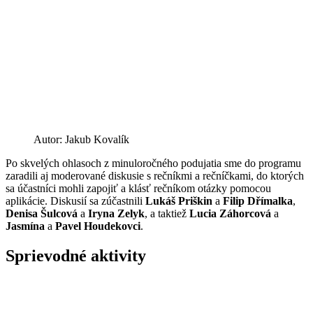
Autor: Jakub Kovalík
Po skvelých ohlasoch z minuloročného podujatia sme do programu
zaradili aj moderované diskusie s rečníkmi a rečníčkami, do ktorých
sa účastníci mohli zapojiť a klásť rečníkom otázky pomocou
aplikácie. Diskusií sa zúčastnili
Lukáš Priškin
a
Filip Dřímalka
,
Denisa Šulcová
a
Iryna Zelyk
, a taktiež
Lucia Záhorcová
a
Jasmína
a
Pavel Houdekovci
.
Sprievodné aktivity