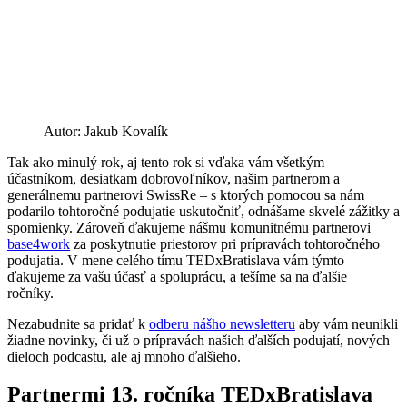
Autor: Jakub Kovalík
Tak ako minulý rok, aj tento rok si vďaka vám všetkým –
účastníkom, desiatkam dobrovoľníkov, našim partnerom a
generálnemu partnerovi SwissRe – s ktorých pomocou sa nám
podarilo tohtoročné podujatie uskutočniť, odnášame skvelé zážitky a
spomienky. Zároveň ďakujeme nášmu komunitnému partnerovi
base4work
za poskytnutie priestorov pri prípravách tohtoročného
podujatia. V mene celého tímu TEDxBratislava vám týmto
ďakujeme za vašu účasť a spoluprácu, a tešíme sa na ďalšie
ročníky.
Nezabudnite sa pridať k
odberu nášho newsletteru
aby vám neunikli
žiadne novinky, či už o prípravách našich ďalších podujatí, nových
dieloch podcastu, ale aj mnoho ďalšieho.
Partnermi 13. ročníka TEDxBratislava