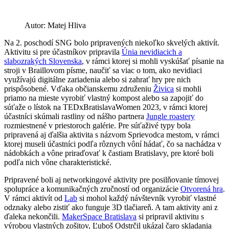
Autor: Matej Hliva
Na 2. poschodí SNG bolo pripravených niekoľko skvelých aktivít.
Aktivitu si pre účastníkov pripravila
Únia nevidiacich a
slabozrakých Slovenska
, v rámci ktorej si mohli vyskúšať písanie na
stroji v Braillovom písme, naučiť sa viac o tom, ako nevidiaci
využívajú digitálne zariadenia alebo si zahrať hry pre nich
prispôsobené. Vďaka občianskemu združeniu
Živica
si mohli
priamo na mieste vyrobiť vlastný kompost alebo sa zapojiť do
súťaže o lístok na TEDxBratislavaWomen 2023, v rámci ktorej
účastníci skúmali rastliny od nášho partnera
Jungle roastery
rozmiestnené v priestoroch galérie. Pre súťaživé typy bola
pripravená aj ďalšia aktivita s názvom Sprievodca mestom, v rámci
ktorej museli účastníci podľa rôznych vôní hádať, čo sa nachádza v
nádobkách a vône priraďovať k častiam Bratislavy, pre ktoré boli
podľa nich vône charakteristické.
Pripravené boli aj networkingové aktivity pre posilňovanie tímovej
spolupráce a komunikačných zručností od organizácie
Otvorená hra
.
V rámci aktivít od
Lab
si mohol každý návštevník vyrobiť vlastné
odznaky alebo zistiť ako funguje 3D tlačiareň. A tam aktivity ani z
ďaleka nekončili.
MakerSpace Bratislava
si pripravil aktivitu s
výrobou vlastných zošitov, Ľuboš Odstrčil ukázal čaro skladania