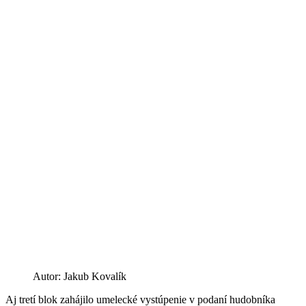
Autor: Jakub Kovalík
Aj tretí blok zahájilo umelecké vystúpenie v podaní hudobníka