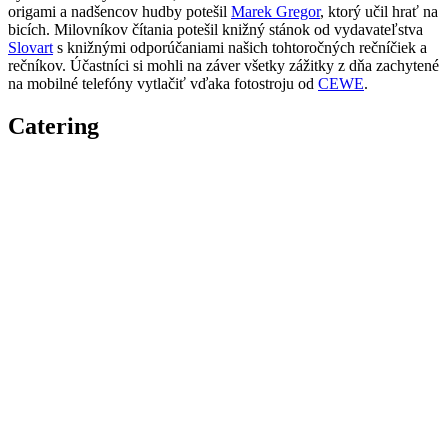
origami a nadšencov hudby potešil
Marek Gregor
, ktorý učil hrať na
bicích. Milovníkov čítania potešil knižný stánok od vydavateľstva
Slovart
s knižnými odporúčaniami našich tohtoročných rečníčiek a
rečníkov. Účastníci si mohli na záver všetky zážitky z dňa zachytené
na mobilné telefóny vytlačiť vďaka fotostroju od
CEWE
.
Catering