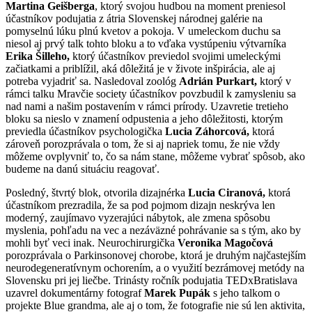
Martina Geišberga
, ktorý svojou hudbou na moment preniesol
účastníkov podujatia z átria Slovenskej národnej galérie na
pomyselnú lúku plnú kvetov a pokoja. V umeleckom duchu sa
niesol aj prvý talk tohto bloku a to vďaka vystúpeniu výtvarníka
Erika Šilleho,
ktorý účastníkov previedol svojimi umeleckými
začiatkami a priblížil, aká dôležitá je v živote inšpirácia, ale aj
potreba vyjadriť sa. Nasledoval zoológ
Adrián Purkart,
ktorý v
rámci talku Mravčie society účastníkov povzbudil k zamysleniu sa
nad nami a našim postavením v rámci prírody. Uzavretie tretieho
bloku sa nieslo v znamení odpustenia a jeho dôležitosti, ktorým
previedla účastníkov psychologička
Lucia Záhorcová,
ktorá
zároveň porozprávala o tom, že si aj napriek tomu, že nie vždy
môžeme ovplyvniť to, čo sa nám stane, môžeme vybrať spôsob, ako
budeme na danú situáciu reagovať.
Posledný, štvrtý blok, otvorila dizajnérka
Lucia Ciranová,
ktorá
účastníkom prezradila, že sa pod pojmom dizajn neskrýva len
moderný, zaujímavo vyzerajúci nábytok, ale zmena spôsobu
myslenia, pohľadu na vec a nezáväzné pohrávanie sa s tým, ako by
mohli byť veci inak. Neurochirurgička
Veronika Magočová
porozprávala o Parkinsonovej chorobe, ktorá je druhým najčastejším
neurodegeneratívnym ochorením, a o využití bezrámovej metódy na
Slovensku pri jej liečbe. Trinásty ročník podujatia TEDxBratislava
uzavrel dokumentárny fotograf
Marek Pupák
s
jeho talkom o
projekte Blue grandma, ale aj o tom, že fotografie nie sú len aktivita,