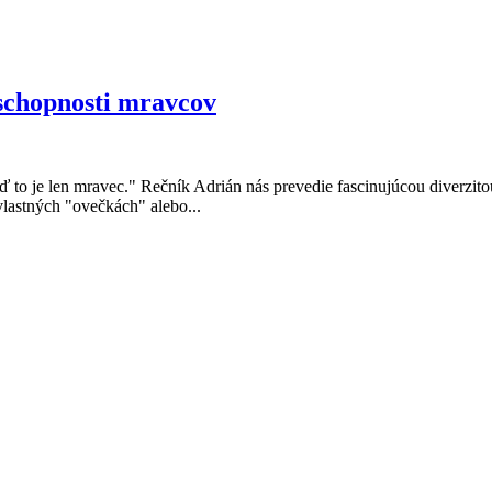
 schopnosti mravcov
veď to je len mravec." Rečník Adrián nás prevedie fascinujúcou diverz
vlastných "ovečkách" alebo...