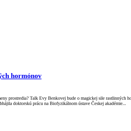
ných hormónov
zmeny prostredia? Talk Evy Benkovej bude o magickej sile rastlinných
bhájila doktorskú prácu na Biofyzikálnom ústave Českej akadémie...