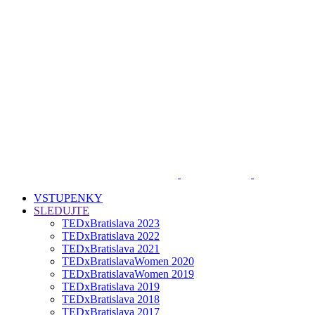
VSTUPENKY
SLEDUJTE
TEDxBratislava 2023
TEDxBratislava 2022
TEDxBratislava 2021
TEDxBratislavaWomen 2020
TEDxBratislavaWomen 2019
TEDxBratislava 2019
TEDxBratislava 2018
TEDxBratislava 2017