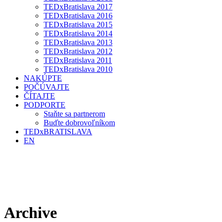
TEDxBratislava 2017
TEDxBratislava 2016
TEDxBratislava 2015
TEDxBratislava 2014
TEDxBratislava 2013
TEDxBratislava 2012
TEDxBratislava 2011
TEDxBratislava 2010
NAKÚPTE
POČÚVAJTE
ČÍTAJTE
PODPORTE
Staňte sa partnerom
Buďte dobrovoľníkom
TEDxBRATISLAVA
EN
Archive