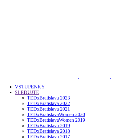
VSTUPENKY
SLEDUJTE
TEDxBratislava 2023
TEDxBratislava 2022
TEDxBratislava 2021
TEDxBratislavaWomen 2020
TEDxBratislavaWomen 2019
TEDxBratislava 2019
TEDxBratislava 2018
TEDxBratislava 2017