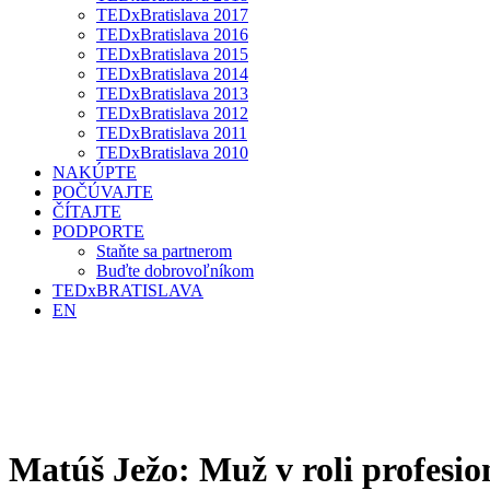
TEDxBratislava 2017
TEDxBratislava 2016
TEDxBratislava 2015
TEDxBratislava 2014
TEDxBratislava 2013
TEDxBratislava 2012
TEDxBratislava 2011
TEDxBratislava 2010
NAKÚPTE
POČÚVAJTE
ČÍTAJTE
PODPORTE
Staňte sa partnerom
Buďte dobrovoľníkom
TEDxBRATISLAVA
EN
Matúš Ježo: Muž v roli profesio