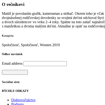
O rečníkovi
Matúš je povolaním grafik, kameraman a strihač. Okrem toho je vľak
dvojnásobnej rodičovskej dovolenky so svojimi deťmi odchoval štyri 
a dvoch súrodencov vo veku 2–4 roky. Spätne na toto zatiaľ najnáročn
s manželkou a dvoma malými deťmi. Aktuálne je opäť na rodičovskej
Kategória
Spoločnosť, Spoločnosť, Women 2019
Odber noviniek
Email address
Sociálne siete
RÝCHLE ODKAZY
Dobrovoľníctvo
Podpora