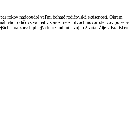
ch pár rokov nadobudol veľmi bohaté rodičovské skúsenosti. Okrem
nálneho rodičovstva mal v starostlivosti dvoch novorodencov po sebe
ších a najzmysluplnejších rozhodnutí svojho života. Žije v Bratislave