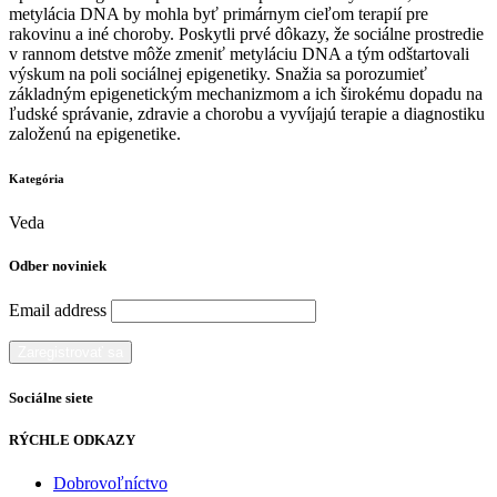
metylácia DNA by mohla byť primárnym cieľom terapií pre
rakovinu a iné choroby. Poskytli prvé dôkazy, že sociálne prostredie
v rannom detstve môže zmeniť metyláciu DNA a tým odštartovali
výskum na poli sociálnej epigenetiky. Snažia sa porozumieť
základným epigenetickým mechanizmom a ich širokému dopadu na
ľudské správanie, zdravie a chorobu a vyvíjajú terapie a diagnostiku
založenú na epigenetike.
Kategória
Veda
Odber noviniek
Email address
Sociálne siete
RÝCHLE ODKAZY
Dobrovoľníctvo