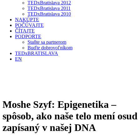
TEDxBratislava 2012
TEDxBratislava 2011
TEDxBratislava 2010
NAKÚPTE
POČÚVAJTE
ČÍTAJTE
PODPORTE
Staňte sa partnerom
Buďte dobrovoľníkom
TEDxBRATISLAVA
EN
Moshe Szyf: Epigenetika –
spôsob, ako naše telo mení osud
zapísaný v našej DNA