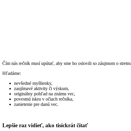
Čím nás rečník musí upútať, aby sme ho oslovili so záujmom o stretnu
Hľadáme:
nevšedné myšlienky,
zaujímavé aktivity či výskum,
originálny pohľad na známu vec,
povestnú iskru v očiach rečníka,
zanietenie pre danú vec.
Lepšie raz vidieť, ako tisíckrát čítať