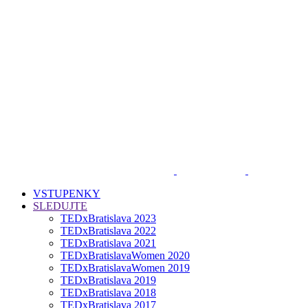
VSTUPENKY
SLEDUJTE
TEDxBratislava 2023
TEDxBratislava 2022
TEDxBratislava 2021
TEDxBratislavaWomen 2020
TEDxBratislavaWomen 2019
TEDxBratislava 2019
TEDxBratislava 2018
TEDxBratislava 2017