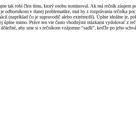
jne tak robí člen tímu, ktorý osobu nominoval. Ak má rečník záujem po
e je odborníkom v danej problematike, mal by z rozprávania rečníka po
cií (napríklad čo je supravodič alebo extrémofil). Úplne ideálne je, po
nej úplne mimo. Práve ten vie často vhodnými otázkami vydolovať z rečn
s dôležité, aby sme si s rečníkom vzájomne “sadli”, keďže po jeho sch