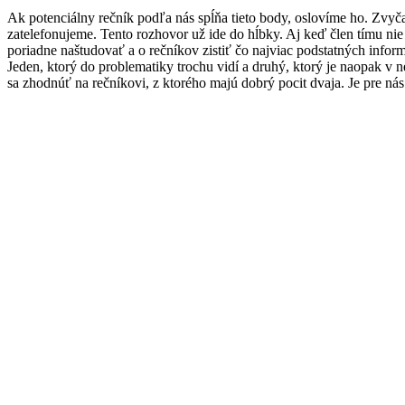
Ak potenciálny rečník podľa nás spĺňa tieto body, oslovíme ho. Zvyča
zatelefonujeme. Tento rozhovor už ide do hĺbky. Aj keď člen tímu ni
poriadne naštudovať a o rečníkov zistiť čo najviac podstatných informá
Jeden, ktorý do problematiky trochu vidí a druhý, ktorý je naopak v 
sa zhodnúť na rečníkovi, z ktorého majú dobrý pocit dvaja. Je pre ná