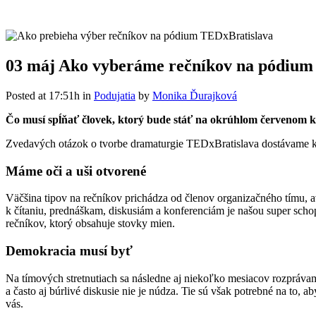
03 máj
Ako vyberáme rečníkov na pódium
Posted at 17:51h
in
Podujatia
by
Monika Ďurajková
Čo musí spĺňať človek, ktorý bude stáť na okrúhlom červenom 
Zvedavých otázok o tvorbe dramaturgie TEDxBratislava dostávame k
Máme oči a uši otvorené
Väčšina tipov na rečníkov prichádza od členov organizačného tímu, a
k čítaniu, prednáškam, diskusiám a konferenciám je našou super scho
rečníkov, ktorý obsahuje stovky mien.
Demokracia musí byť
Na tímových stretnutiach sa následne aj niekoľko mesiacov rozpráva
a často aj búrlivé diskusie nie je núdza. Tie sú však potrebné na to,
vás.