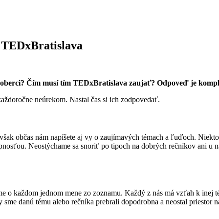
 TEDxBratislava
koberci? Čím musí tím TEDxBratislava zaujať? Odpoveď je komple
aždoročne neúrekom. Nastal čas si ich zodpovedať.
však občas nám napíšete aj vy o zaujímavých témach a ľuďoch. Niektor
pnosťou. Neostýchame sa snoriť po tipoch na dobrých rečníkov ani u n
me o každom jednom mene zo zoznamu. Každý z nás má vzťah k inej tém
 aby sme danú tému alebo rečníka prebrali dopodrobna a neostal priesto