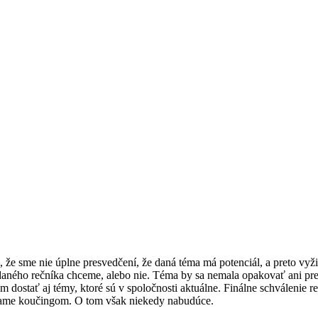
e, že sme nie úplne presvedčení, že daná téma má potenciál, a preto v
daného rečníka chceme, alebo nie. Téma by sa nemala opakovať ani pr
m dostať aj témy, ktoré sú v spoločnosti aktuálne. Finálne schválenie 
áhame koučingom. O tom však niekedy nabudúce.