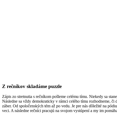
Z rečníkov skladáme puzzle
Zápis zo stretnutia s rečníkom pošleme celému tímu. Niekedy sa stan
Následne sa vždy demokraticky v rámci celého tímu rozhodneme, či 
záber. Od spoločenských tém až po vedu. Je pre nás dôležité na pódiu
veci. A následne rečníci pracujú na svojom vystúpení a my im pom