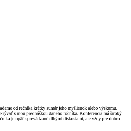
yžiadame od rečníka krátky sumár jeho myšlienok alebo výskumu.
ekrývať s inou prednáškou daného ročníka. Konferencia má široký
rečníka je opäť sprevádzané dlhými diskusiami, ale vždy pre dobro