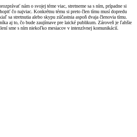
rozprávať nám o svojej téme viac, stretneme sa s ním, prípadne si
chopiť čo najviac. Konkrétnu tému si preto člen tímu musí dopredu
kiaľ sa stretnutia alebo skypu zúčastnia aspoň dvaja členovia tímu.
íka aj to, čo bude zaujímave pre laické publikum. Zároveň je ľahšie
válení sme s ním niekoľko mesiacov v intenzívnej komunikácií.