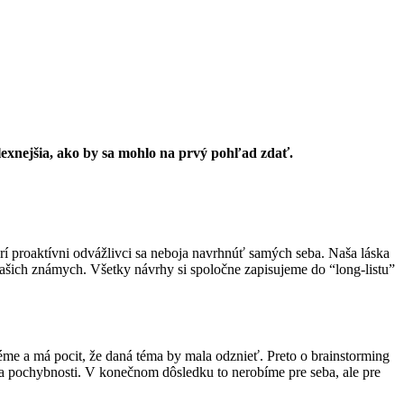
xnejšia, ako by sa mohlo na prvý pohľad zdať.
í proaktívni odvážlivci sa neboja navrhnúť samých seba. Naša láska
ašich známych. Všetky návrhy si spoločne zapisujeme do “long-listu”
e a má pocit, že daná téma by mala odznieť. Preto o brainstorming
r na pochybnosti. V konečnom dôsledku to nerobíme pre seba, ale pre