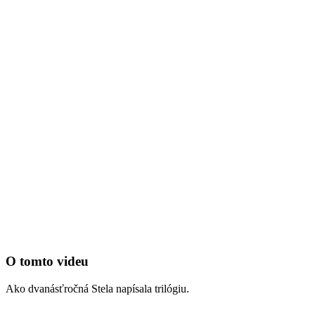
O tomto videu
Ako dvanásťročná Stela napísala trilógiu.