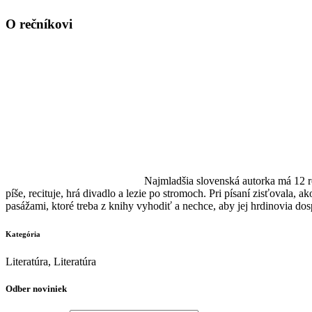
O rečníkovi
Najmladšia slovenská autorka má 12 r
píše, recituje, hrá divadlo a lezie po stromoch. Pri písaní zisťovala, a
pasážami, ktoré treba z knihy vyhodiť a nechce, aby jej hrdinovia dosp
Kategória
Literatúra, Literatúra
Odber noviniek