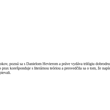
okov, pozná sa s Danielom Hevierom a práve vydáva trilógiu dobrodru
ko prax korešponduje s literárnou teóriou a presvedčila sa o tom, že napí
ievali.