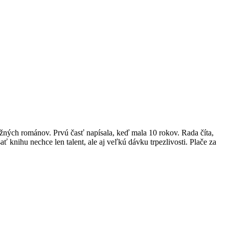
žných románov. Prvú časť napísala, keď mala 10 rokov. Rada číta,
sať knihu nechce len talent, ale aj veľkú dávku trpezlivosti. Plače za