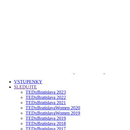
VSTUPENKY
SLEDUJTE
TEDxBratislava 2023
TEDxBratislava 2022
TEDxBratislava 2021
TEDxBratislavaWomen 2020
TEDxBratislavaWomen 2019
TEDxBratislava 2019
TEDxBratislava 2018
TEDxBratislava 2017