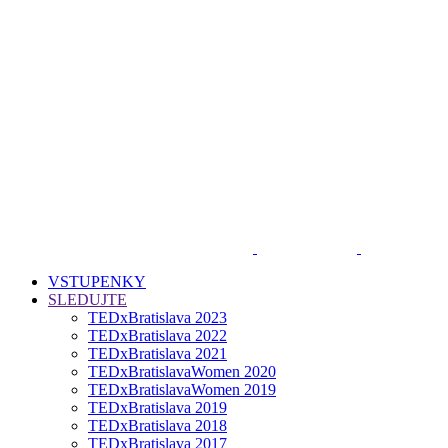
VSTUPENKY
SLEDUJTE
TEDxBratislava 2023
TEDxBratislava 2022
TEDxBratislava 2021
TEDxBratislavaWomen 2020
TEDxBratislavaWomen 2019
TEDxBratislava 2019
TEDxBratislava 2018
TEDxBratislava 2017