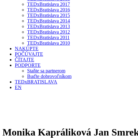
TEDxBratislava 2017
TEDxBratislava 2016
TEDxBratislava 2015
TEDxBratislava 2014
TEDxBratislava 2013
TEDxBratislava 2012
TEDxBratislava 2011
TEDxBratislava 2010
NAKÚPTE
POČÚVAJTE
ČÍTAJTE
PODPORTE
Staňte sa partnerom
Buďte dobrovoľníkom
TEDxBRATISLAVA
EN
Monika Kapráliková Jan Smre