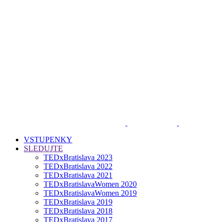
VSTUPENKY
SLEDUJTE
TEDxBratislava 2023
TEDxBratislava 2022
TEDxBratislava 2021
TEDxBratislavaWomen 2020
TEDxBratislavaWomen 2019
TEDxBratislava 2019
TEDxBratislava 2018
TEDxBratislava 2017