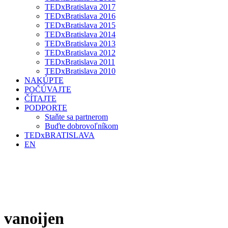
TEDxBratislava 2017
TEDxBratislava 2016
TEDxBratislava 2015
TEDxBratislava 2014
TEDxBratislava 2013
TEDxBratislava 2012
TEDxBratislava 2011
TEDxBratislava 2010
NAKÚPTE
POČÚVAJTE
ČÍTAJTE
PODPORTE
Staňte sa partnerom
Buďte dobrovoľníkom
TEDxBRATISLAVA
EN
vanoijen