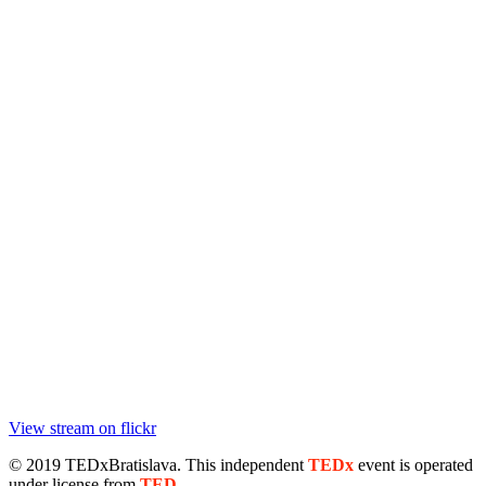
View stream on flickr
© 2019 TEDxBratislava
. This independent
TEDx
event is operated
under license from
TED