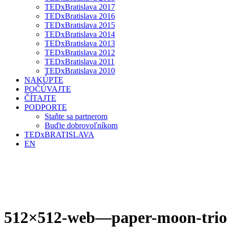
TEDxBratislava 2017
TEDxBratislava 2016
TEDxBratislava 2015
TEDxBratislava 2014
TEDxBratislava 2013
TEDxBratislava 2012
TEDxBratislava 2011
TEDxBratislava 2010
NAKÚPTE
POČÚVAJTE
ČÍTAJTE
PODPORTE
Staňte sa partnerom
Buďte dobrovoľníkom
TEDxBRATISLAVA
EN
512×512-web—paper-moon-trio