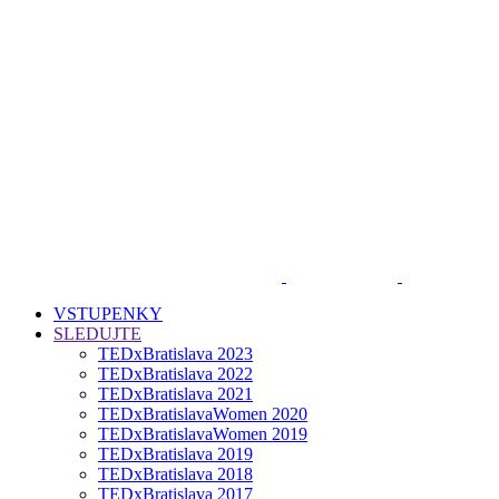
VSTUPENKY
SLEDUJTE
TEDxBratislava 2023
TEDxBratislava 2022
TEDxBratislava 2021
TEDxBratislavaWomen 2020
TEDxBratislavaWomen 2019
TEDxBratislava 2019
TEDxBratislava 2018
TEDxBratislava 2017