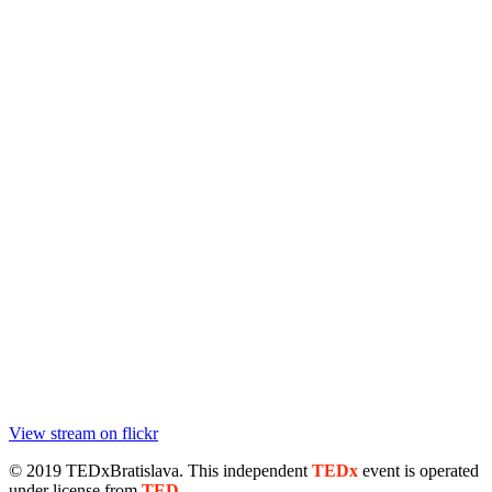
View stream on flickr
© 2019 TEDxBratislava
. This independent
TEDx
event is operated
under license from
TED