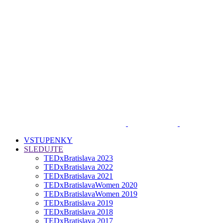
VSTUPENKY
SLEDUJTE
TEDxBratislava 2023
TEDxBratislava 2022
TEDxBratislava 2021
TEDxBratislavaWomen 2020
TEDxBratislavaWomen 2019
TEDxBratislava 2019
TEDxBratislava 2018
TEDxBratislava 2017