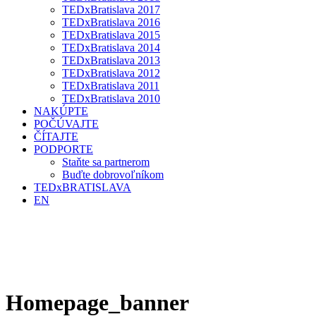
TEDxBratislava 2017
TEDxBratislava 2016
TEDxBratislava 2015
TEDxBratislava 2014
TEDxBratislava 2013
TEDxBratislava 2012
TEDxBratislava 2011
TEDxBratislava 2010
NAKÚPTE
POČÚVAJTE
ČÍTAJTE
PODPORTE
Staňte sa partnerom
Buďte dobrovoľníkom
TEDxBRATISLAVA
EN
Homepage_banner