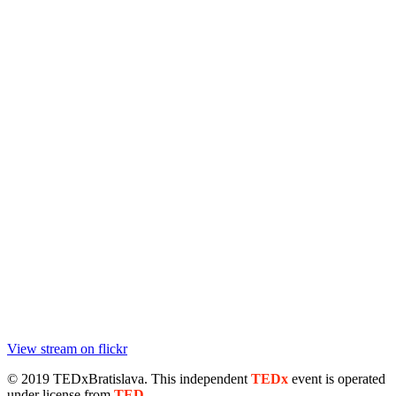
View stream on flickr
© 2019 TEDxBratislava
. This independent
TEDx
event is operated
under license from
TED