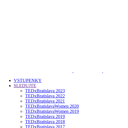
VSTUPENKY
SLEDUJTE
TEDxBratislava 2023
TEDxBratislava 2022
TEDxBratislava 2021
TEDxBratislavaWomen 2020
TEDxBratislavaWomen 2019
TEDxBratislava 2019
TEDxBratislava 2018
TEDxBratislava 2017