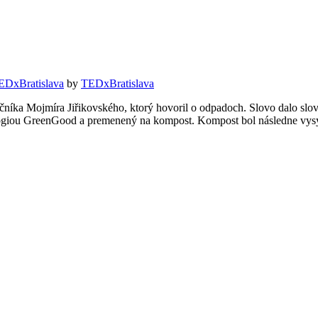
EDxBratislava
by
TEDxBratislava
čníka Mojmíra Jiřikovského, ktorý hovoril o odpadoch. Slovo dalo slov
lógiou GreenGood a premenený na kompost. Kompost bol následne vys