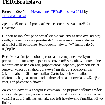
TEDxBratislava
Posted at 09:45h
in
Nezaradené
,
TEDxBratislava 2013
by
TEDxBratislava
Zjednodušene sa dá povedať, že TEDxBratislava = Rečníci +
Účastníci
Úlohou nášho tímu je pripraviť všetko tak, aby sa tieto dve skupiny
stretli, aby rečníci mali priestor dať zo seba maximum a aby sa
účastníci cítili pohodlne. Jednoducho, aby to “+” fungovalo čo
najlepšie.
Rečníkov a tém je mnoho a preto sa im venujeme s veľkým
predstihom – niekedy aj pár mesiacov. Občas rečníkov prekvapíme
množstvom našich otázok, pripomienok, nápadov, potrebou vidieť
osnovu, koncept, snahou upravovať im slajdy a opakovaným
želaním, aby prišli na generálku. Často krát ich v e-mailoch,
telefonátoch aj na stretnutiach nahovoríme aj na oveľa odvážnejšie
veci, než pôvodne plánovali.
Za všetku odvahu a energiu investovanú do príprav a všetky emócie
vložené do predášky a rozhovorov cez prestávky sme im nesmierne
vďační a dobrý talk nás teší tak, ako teší hokejového fanúšika gól vo
finále.