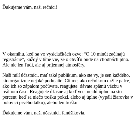
Ďakujeme vám, naši rečníci!
V okamihu, keď sa vo vysielačkách ozve: “O 10 minút začínajú
registrácie”, každý v tíme vie, že o chvíľu bude na chodbách plno.
Ale nie len ľudí, ale aj príjemnej atmosféry.
Naši milí účastníci, mať také publikum, ako ste vy, je sen každého,
kto organizuje nejaké podujatie. Cítime, ako rečníkom držíte palce,
ako ich so zápalom počúvate, reagujete, dávate spätnú väzbu v
reálnom čase. Reagujete úžasne aj keď veci nejdú úplne na sto
percent, keď sa niečo trošku pokzí, alebo aj úplne (vypáli žiarovka v
polovici prvého talku), alebo len trošku.
Ďakujeme vám, naši účastníci, fanúšikovia.