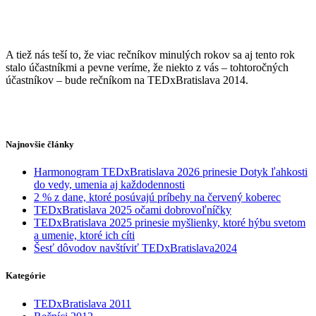
A tiež nás teší to, že viac rečníkov minulých rokov sa aj tento rok
stalo účastníkmi a pevne veríme, že niekto z vás – tohtoročných
účastníkov – bude rečníkom na TEDxBratislava 2014.
Najnovšie články
Harmonogram TEDxBratislava 2026 prinesie Dotyk ľahkosti
do vedy, umenia aj každodennosti
2 % z dane, ktoré posúvajú príbehy na červený koberec
TEDxBratislava 2025 očami dobrovoľníčky
TEDxBratislava 2025 prinesie myšlienky, ktoré hýbu svetom
a umenie, ktoré ich cíti
Šesť dôvodov navštíviť TEDxBratislava2024
Kategórie
TEDxBratislava 2011