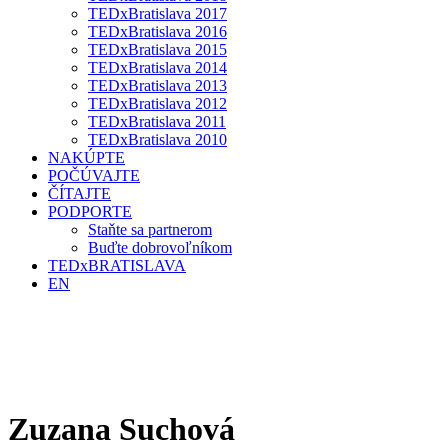
TEDxBratislava 2017
TEDxBratislava 2016
TEDxBratislava 2015
TEDxBratislava 2014
TEDxBratislava 2013
TEDxBratislava 2012
TEDxBratislava 2011
TEDxBratislava 2010
NAKÚPTE
POČÚVAJTE
ČÍTAJTE
PODPORTE
Staňte sa partnerom
Buďte dobrovoľníkom
TEDxBRATISLAVA
EN
Zuzana Suchová