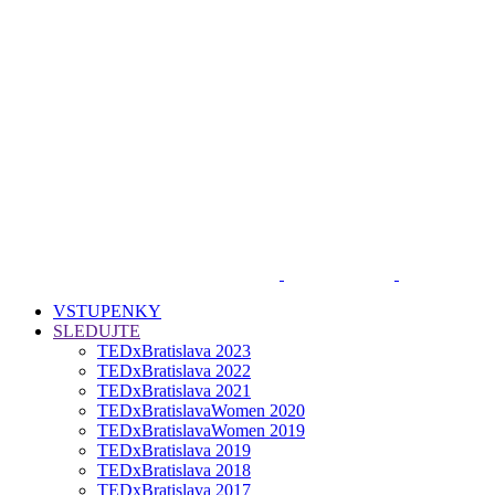
VSTUPENKY
SLEDUJTE
TEDxBratislava 2023
TEDxBratislava 2022
TEDxBratislava 2021
TEDxBratislavaWomen 2020
TEDxBratislavaWomen 2019
TEDxBratislava 2019
TEDxBratislava 2018
TEDxBratislava 2017