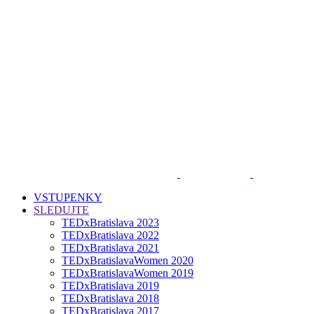
VSTUPENKY
SLEDUJTE
TEDxBratislava 2023
TEDxBratislava 2022
TEDxBratislava 2021
TEDxBratislavaWomen 2020
TEDxBratislavaWomen 2019
TEDxBratislava 2019
TEDxBratislava 2018
TEDxBratislava 2017