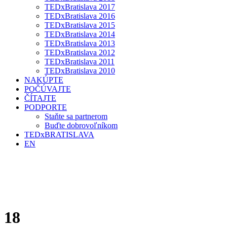
TEDxBratislava 2017
TEDxBratislava 2016
TEDxBratislava 2015
TEDxBratislava 2014
TEDxBratislava 2013
TEDxBratislava 2012
TEDxBratislava 2011
TEDxBratislava 2010
NAKÚPTE
POČÚVAJTE
ČÍTAJTE
PODPORTE
Staňte sa partnerom
Buďte dobrovoľníkom
TEDxBRATISLAVA
EN
18