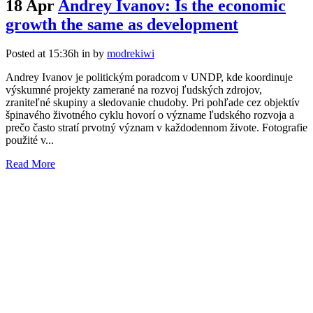
18 Apr
Andrey Ivanov: Is the economic
growth the same as development
Posted at 15:36h
in
by
modrekiwi
Andrey Ivanov je politickým poradcom v UNDP, kde koordinuje
výskumné projekty zamerané na rozvoj ľudských zdrojov,
zraniteľné skupiny a sledovanie chudoby. Pri pohľade cez objektív
špinavého životného cyklu hovorí o význame ľudského rozvoja a ​​
prečo často stratí prvotný význam v každodennom živote. Fotografie
použité v...
Read More