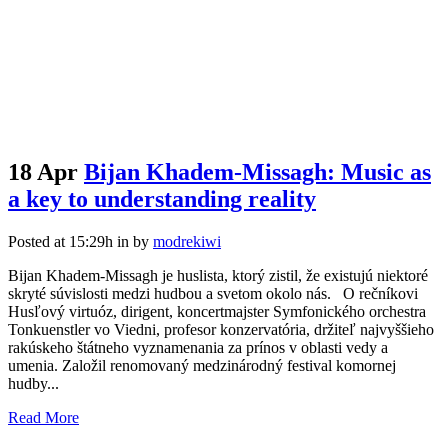
18 Apr
Bijan Khadem-Missagh: Music as
a key to understanding reality
Posted at 15:29h
in
by
modrekiwi
Bijan Khadem-Missagh je huslista, ktorý zistil, že existujú niektoré
skryté súvislosti medzi hudbou a svetom okolo nás. O rečníkovi
Husľový virtuóz, dirigent, koncertmajster Symfonického orchestra
Tonkuenstler vo Viedni, profesor konzervatória, držiteľ najvyššieho
rakúskeho štátneho vyznamenania za prínos v oblasti vedy a
umenia. Založil renomovaný medzinárodný festival komornej
hudby...
Read More