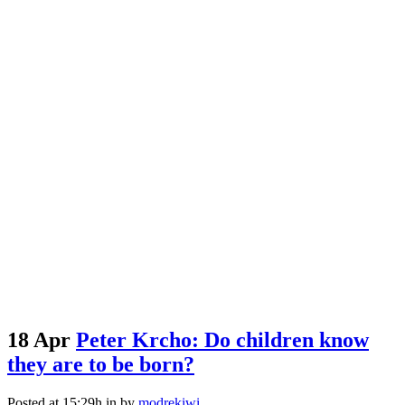
18 Apr
Peter Krcho: Do children know
they are to be born?
Posted at 15:29h
in
by
modrekiwi