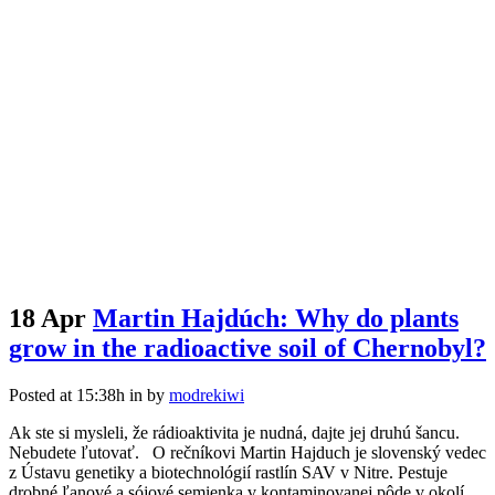
18 Apr
Martin Hajdúch: Why do plants
grow in the radioactive soil of Chernobyl?
Posted at 15:38h
in
by
modrekiwi
Ak ste si mysleli, že rádioaktivita je nudná, dajte jej druhú šancu.
Nebudete ľutovať. O rečníkovi Martin Hajduch je slovenský vedec
z Ústavu genetiky a biotechnológií rastlín SAV v Nitre. Pestuje
drobné ľanové a sójové semienka v kontaminovanej pôde v okolí