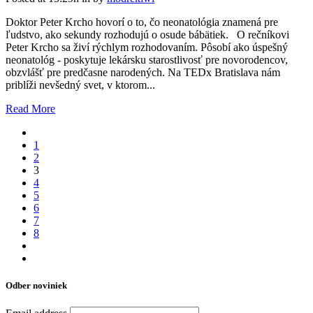
Doktor Peter Krcho hovorí o to, čo neonatológia znamená pre
ľudstvo, ako sekundy rozhodujú o osude bábätiek. O rečníkovi
Peter Krcho sa živí rýchlym rozhodovaním. Pôsobí ako úspešný
neonatológ - poskytuje lekársku starostlivosť pre novorodencov,
obzvlášť pre predčasne narodených. Na TEDx Bratislava nám
priblíži nevšedný svet, v ktorom...
Read More
1
2
3
4
5
6
7
8
Odber noviniek