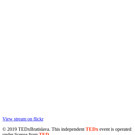
View stream on flickr
© 2019 TEDxBratislava
. This independent
TEDx
event is operated
under license from
TED