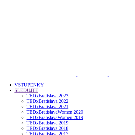
VSTUPENKY
SLEDUJTE
TEDxBratislava 2023
TEDxBratislava 2022
TEDxBratislava 2021
TEDxBratislavaWomen 2020
TEDxBratislavaWomen 2019
TEDxBratislava 2019
TEDxBratislava 2018
TEDxBratislava 2017