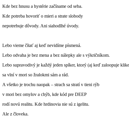
Kde bez hnusu a hystérie začíname od seba.
Kde potreba hovoriť o mieri a strate slobody
nepotrebuje dôvody. Ani siahodlhé úvody.
Lebo vieme čítať aj keď nevidíme písmená.
Lebo odvaha je bez mena a bez nálepky ale s výkričníkom.
Lebo supravodivý je každý jeden spíker, ktorý (aj keď zaloopuje klike
sa vlní v mori so žralokmi sám a rád.
A všetko je trochu naopak – strach sa stratí v tieni rýb
v mori bez omylov a chýb, kde kód pre DEEP
rodí novú realitu. Kde hrdinovia nie sú z igelitu.
Ale z človeka.