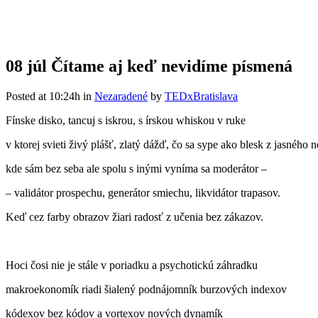
08 júl
Čítame aj keď nevidíme písmená
Posted at 10:24h
in
Nezaradené
by
TEDxBratislava
Fínske disko, tancuj s iskrou, s írskou whiskou v ruke
v ktorej svieti živý plášť, zlatý dážď, čo sa sype ako blesk z jasného 
kde sám bez seba ale spolu s inými vyníma sa moderátor –
– validátor prospechu, generátor smiechu, likvidátor trapasov.
Keď cez farby obrazov žiari radosť z učenia bez zákazov.
Hoci čosi nie je stále v poriadku a psychotickú záhradku
makroekonomík riadi šialený podnájomník burzových indexov
kódexov bez kódov a vortexov nových dynamík