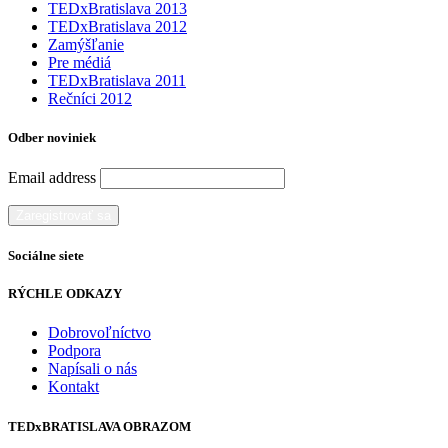
TEDxBratislava 2013
TEDxBratislava 2012
Zamýšľanie
Pre médiá
TEDxBratislava 2011
Rečníci 2012
Odber noviniek
Email address
Sociálne siete
RÝCHLE ODKAZY
Dobrovoľníctvo
Podpora
Napísali o nás
Kontakt
TEDxBRATISLAVA OBRAZOM