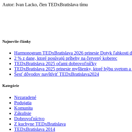
Autor: Ivan Lacko, člen TEDxBratislava tímu
Najnovšie články
Harmonogram TEDxBratislava 2026 prinesie Dotyk ľahkosti do
2 % z dane, ktoré posúvajú príbehy na červený koberec
TEDxBratislava 2025 očami dobrovoľníčky
TEDxBratislava 2025 prinesie myšlienky, ktoré hýbu svetom a u
Šesť dôvodov navštíviť TEDxBratislava2024
Kategórie
Nezaradené
Podujatia
Komunita
Zákulisie
Dobrovoľníctvo
Z kuchyne TEDxBratislava
TEDxBratislava 2014