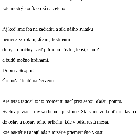
kde modrý koník erdží na zeleno.
Aj keď sme iba na začiatku a sila nášho sviatku
nemeria sa rokmi, dňami, hodinami
driny a otročiny: veď prídu po nás iní, lepší, silnejší
a budú možno hrdinami.
Dubmi. Strojmi?
Čo hučať budú na červeno.
Ale teraz radosť tohto momentu tlačí pred sebou ďalšiu pointu.
Svetov je viac a my sa do nich púšťame. Skúšame vniknúť do hláv a 
do osláv a postáv tohto príbehu, kde v púšti rastú mestá,
kde baktérie ťahajú nás z mizérie priemerného vkusu.