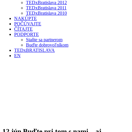
TEDxBratislava 2012
TEDxBratislava 2011
TEDxBratislava 2010
NAKÚPTE
POČÚVAJTE
ČÍTAJTE
PODPORTE
Staňte sa partnerom
Buďte dobrovoľníkom
TEDxBRATISLAVA
EN
12 jún
Buďte pri tom s nami – aj