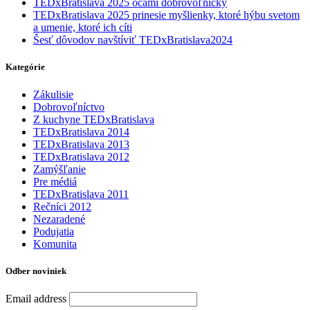
TEDxBratislava 2025 očami dobrovoľníčky
TEDxBratislava 2025 prinesie myšlienky, ktoré hýbu svetom
a umenie, ktoré ich cíti
Šesť dôvodov navštíviť TEDxBratislava2024
Kategórie
Zákulisie
Dobrovoľníctvo
Z kuchyne TEDxBratislava
TEDxBratislava 2014
TEDxBratislava 2013
TEDxBratislava 2012
Zamýšľanie
Pre médiá
TEDxBratislava 2011
Rečníci 2012
Nezaradené
Podujatia
Komunita
Odber noviniek
Email address