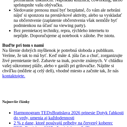
sprístupníte vašu obývačku.
Sledovanie prenosu musí byť bezplatné, čo vám ale nebráni
nájsť si sponzora na prestávkové aktivity, alebo sa vyskladať
na občerstvenie (zaplatenie občerstvenia však nemôže byť
podmienkou na účasť na viewing party).
Bez premietacej techniky, repra, rýchleho internetu to
nepôjde. Doporučujeme aj notebook v zálohe. Pre istotu.
Buďte pri tom s nami
Na šírenie dobrých myšlienok je potrebná sloboda a publikum.
Veríme, že tak to má byť. Keď máte 4. júla čas a chuť, zorganizujte
živé premietanie tiež. Zabavte sa inak, pozvite známych. V chládku
vašej súkromnej pláže, alebo v garáži pri grilovačke. Nájdite si
chvíľku (môžete aj celý deň), vhodné miesto a začnite tak, že nás
kontaktujete.
Najnovšie články
Harmonogram TEDxBratislava 2026 prinesie Dotyk ľahkosti
do vedy, umenia aj každodennosti
2 % z dane, ktoré posúvajú príbehy na červený koberec