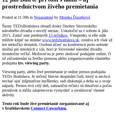
prostredníctvom živého premietania
Posted at 11:39h
in
Nezaradené
by
Monika Ďurajková
Šiesty TEDxBratislava obsadí dosky činohry Slovenského
národného divadla o necelý mesiac. Uskutoční sa v sobotu 4. júla
2015. Zatiaľ sme predstavili
15 rečníkov
. Vstupenky si ešte stále
môžete kúpiť na stránke
www.tedxbratislava.sk,
zostáva ich však už
len niekoľko desiatok. Osobná účasť na konferencii preto nebude
možná pre mnohých z vás, hoci je Slovenské národné divadlo
dostatočne veľké. Možnosťou je preto sledovať podujatie online, či
už zúčastnením sa živého prenosu alebo zorganizovaním vlastného
podujatia
tzv. viewing party.
Viewing party, alebo živé premietanie je online prenos podujatia
TEDx Bratislava. Je určený hlavne skupinám ľudí, ktorý si nechcú
nechať ujsť inšpiratívne myšlienky, radi diskutujú a delia sa o svoje
nápady. Prenos trvá celý deň, zahraniční rečníci sú tlmočení a počas
prestávok si môžu záujemcovia vymyslieť a zrealizovať vlastné
aktivity.
Tento rok bude živé premietanie zorganizované aj
v bratislavskom
Connect Coworking
.