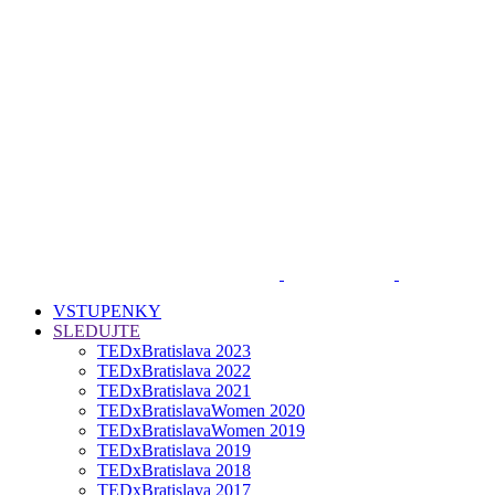
VSTUPENKY
SLEDUJTE
TEDxBratislava 2023
TEDxBratislava 2022
TEDxBratislava 2021
TEDxBratislavaWomen 2020
TEDxBratislavaWomen 2019
TEDxBratislava 2019
TEDxBratislava 2018
TEDxBratislava 2017