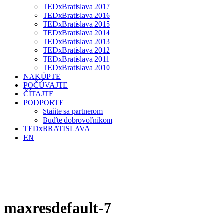
TEDxBratislava 2017
TEDxBratislava 2016
TEDxBratislava 2015
TEDxBratislava 2014
TEDxBratislava 2013
TEDxBratislava 2012
TEDxBratislava 2011
TEDxBratislava 2010
NAKÚPTE
POČÚVAJTE
ČÍTAJTE
PODPORTE
Staňte sa partnerom
Buďte dobrovoľníkom
TEDxBRATISLAVA
EN
maxresdefault-7