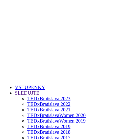
VSTUPENKY
SLEDUJTE
TEDxBratislava 2023
TEDxBratislava 2022
TEDxBratislava 2021
TEDxBratislavaWomen 2020
TEDxBratislavaWomen 2019
TEDxBratislava 2019
TEDxBratislava 2018
TEDxBratislava 2017