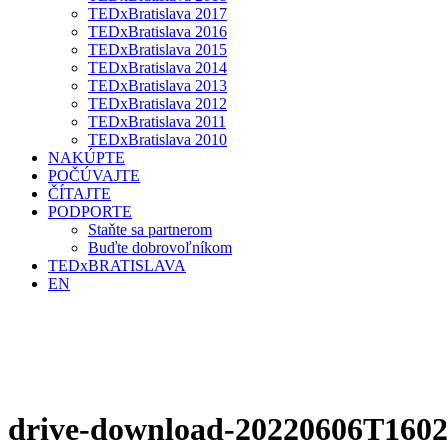
TEDxBratislava 2017
TEDxBratislava 2016
TEDxBratislava 2015
TEDxBratislava 2014
TEDxBratislava 2013
TEDxBratislava 2012
TEDxBratislava 2011
TEDxBratislava 2010
NAKÚPTE
POČÚVAJTE
ČÍTAJTE
PODPORTE
Staňte sa partnerom
Buďte dobrovoľníkom
TEDxBRATISLAVA
EN
drive-download-20220606T160