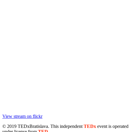
View stream on flickr
© 2019 TEDxBratislava
. This independent
TEDx
event is operated
under license from
TED