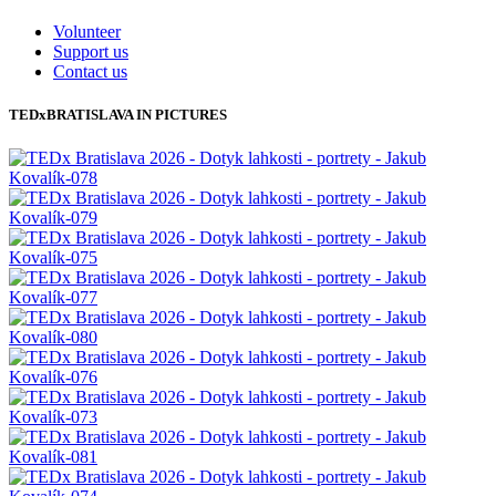
TEDxBRATISLAVA IN PICTURES
View stream on flickr
© 2019 TEDxBratislava
. This independent
TEDx
event is operated