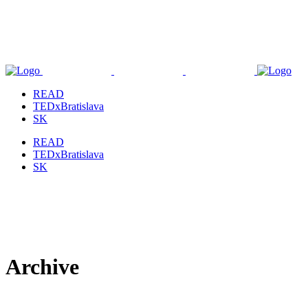
READ
TEDxBratislava
SK
READ
TEDxBratislava
SK
Archive
18 Apr
Nicolas Roope: Don’t advertise,
communicate by “things”