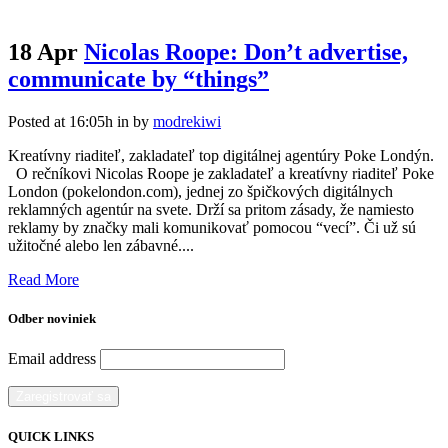
Posted at 16:05h
in
by
modrekiwi
Kreatívny riaditeľ, zakladateľ top digitálnej agentúry Poke Londýn.
O rečníkovi Nicolas Roope je zakladateľ a kreatívny riaditeľ Poke
London (pokelondon.com), jednej zo špičkových digitálnych
reklamných agentúr na svete. Drží sa pritom zásady, že namiesto
reklamy by značky mali komunikovať pomocou “vecí”. Či už sú
užitočné alebo len zábavné....
Read More
Odber noviniek
Email address
QUICK LINKS
Volunteer
Support us
Contact us